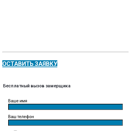
гостеприимства. Мы создаем не просто
окна, а настоящие произведения
искусства, которые подчеркнут
уникальность вашего интерьера и
добавят ему неповторимый шарм.
ОСТАВИТЬ ЗАЯВКУ
Бесплатный вызов замерщика
Ваше имя
Ваш телефон