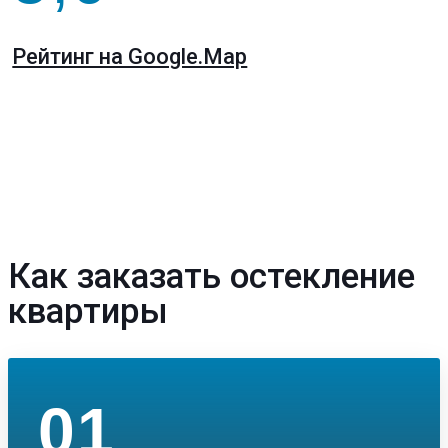
посоветовал, именно то что хотели мы!
Понравилось то, что не навязывает доп. услуги!
Рейтинг на Google.Map
Все по делу и оперативно! Цена-качество! Сама
заказала по совету знакомой и другим буду
рекомендовать!
Как заказать остекление
квартиры
01