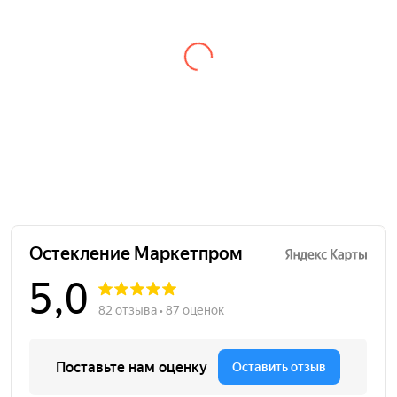
профессиональный персонал. Быстрые сроки
исполнения заказа! Пунктуальность 100%, четко
в назначенную дату и время доставили. Размер
соблюден точно. Приятное общение и контроль
до получения заказа. Очень приятно иметь дело
с такими профессионалами, буду рекомендовать
всем своим знакомым.
Сергей
Заказывал в данной фирме балконный блок без
установки. Всё сделали максимально
качественно , доставка быстрая и в оговорённые
сроки. Цена тоже приятно порадовала. Если ещё
будет необходимость , буду обязательно
обращаться и всем рекомендую. Минусов не